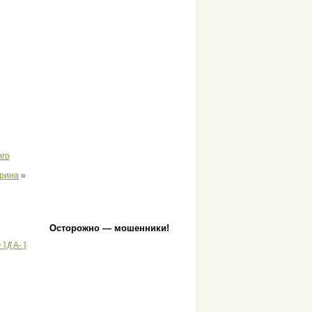
ого
рина
»
Осторожно — мошенники!
+ ]
/
[ A- ]