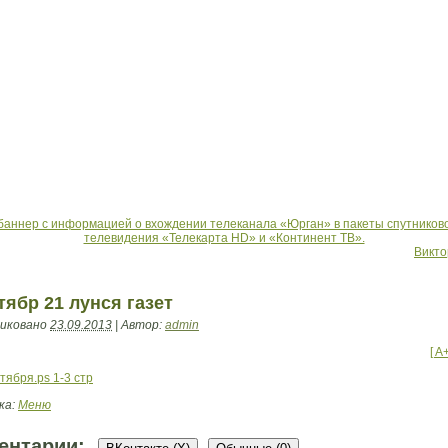
баннер с информацией о вхождении телеканала «Юрган» в пакеты спутников
телевидения «Телекарта HD» и «Континент ТВ».
Викто
тябр 21 лунся газет
иковано
23.09.2013
|
Автор:
admin
[ A
тября.ps 1-3 стр
ка:
Меню
ентарии: