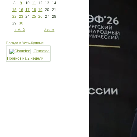
8
9
10
11
12
13
14
15
16
17
18
19
20
21
22
23
24
25
26
27
28
29
30
« Май
Июл »
Погода в Усть-Куломе
Gismeteo
Прогноз на 2 недели