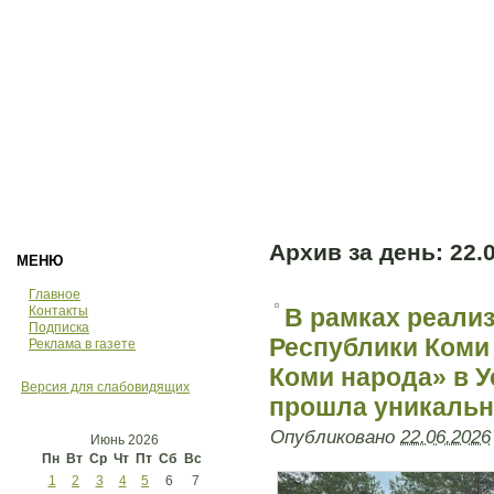
Архив за день:
22.
МЕНЮ
Главное
Контакты
В рамках реали
Подписка
Республики Коми 
Реклама в газете
Коми народа» в 
Версия для слабовидящих
прошла уникальн
Опубликовано
22.06.2026
Июнь 2026
Пн
Вт
Ср
Чт
Пт
Сб
Вс
1
2
3
4
5
6
7