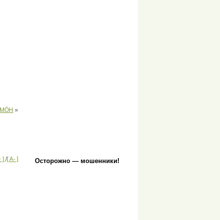
ÖМÖН
»
+ ]
/
[ A- ]
Осторожно — мошенники!