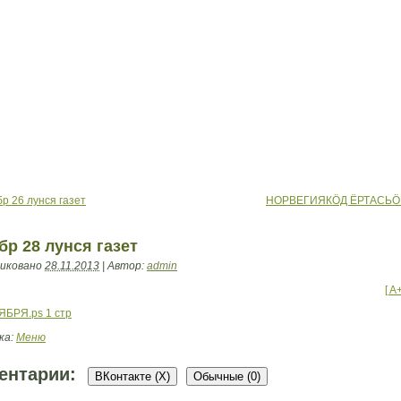
р 26 лунся газет
НОРВЕГИЯКÖД ЁРТАСЬ
бр 28 лунся газет
иковано
28.11.2013
|
Автор:
admin
[ A
ЯБРЯ.ps 1 стр
ка:
Меню
ентарии:
ВКонтакте (
X
)
Обычные (0)