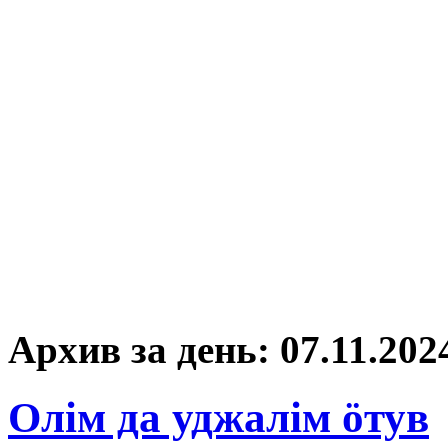
Архив за день:
07.11.202
Олім да уджалім öтув