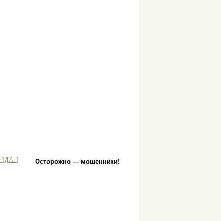
+ ]
/
[ A- ]
Осторожно — мошенники!