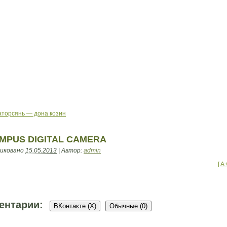
торсянь — дона козин
MPUS DIGITAL CAMERA
иковано
15.05.2013
|
Автор:
admin
[ A
ентарии:
ВКонтакте (
X
)
Обычные (0)