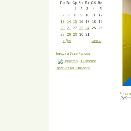
Пн
Вт
Ср
Чт
Пт
Сб
Вс
1
2
3
4
5
6
7
8
9
10
11
12
13
14
15
16
17
18
19
20
21
22
23
24
25
26
27
28
29
30
31
« Дек
Фев »
Погода в Усть-Куломе
Gismeteo
Прогноз на 2 недели
Читат
Рубри