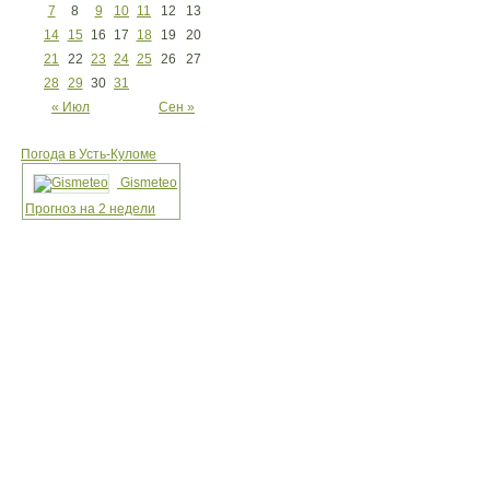
7
8
9
10
11
12
13
14
15
16
17
18
19
20
21
22
23
24
25
26
27
28
29
30
31
« Июл
Сен »
Погода в Усть-Куломе
Gismeteo
Прогноз на 2 недели