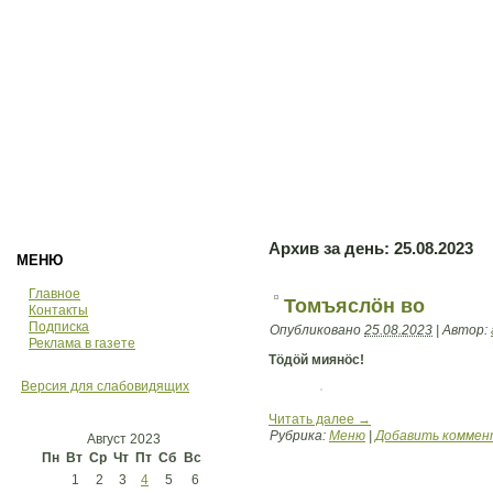
Архив за день:
25.08.2023
МЕНЮ
Главное
Томъяслöн во
Контакты
Подписка
Опубликовано
25.08.2023
|
Автор:
Реклама в газете
Тöдöй миянöс!
Версия для слабовидящих
Читать далее
→
Рубрика:
Меню
|
Добавить коммен
Август 2023
Пн
Вт
Ср
Чт
Пт
Сб
Вс
1
2
3
4
5
6