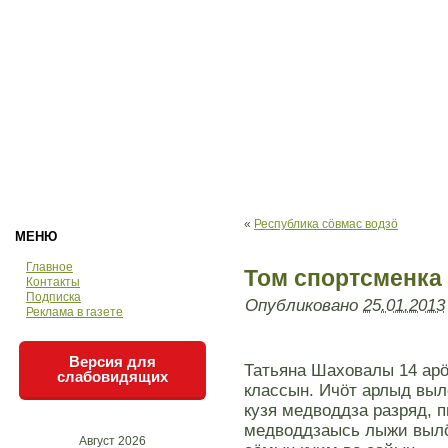
«
Республика сöвмас водзö
МЕНЮ
Главное
Том спортсменка
Контакты
Подписка
Опубликовано
25.01.2013
Реклама в газете
Версия для
Татьяна Шаховалы 14 арö
слабовидящих
классын. Ичöт арлыд выл
кузя медводдза разряд, 
медводдзаысь лыжи вылö 
Август 2026