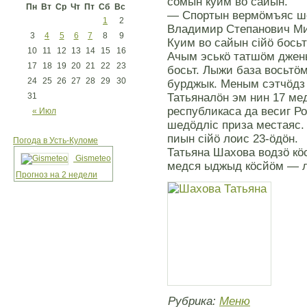
сöмын куим во сайын.
Пн
Вт
Ср
Чт
Пт
Сб
Вс
— Спортын вермöмъяс ш
1
2
Владимир Степанович Ми
3
4
5
6
7
8
9
Куим во сайын сiйö бось
10
11
12
13
14
15
16
Ачым эськö татшöм джень
17
18
19
20
21
22
23
босьт. Лыжи база восьтö
24
25
26
27
28
29
30
бурджык. Меным сэтчöдз 
31
Татьяналöн эм нин 17 ме
республикаса да весиг 
« Июл
шедöдлiс приза местаяс.
пиын сiйö лоис 23-öдöн.
Погода в Усть-Куломе
Татьяна Шахова водзö к
Gismeteo
медся ыджыд кöсйöм — л
Прогноз на 2 недели
Рубрика:
Меню