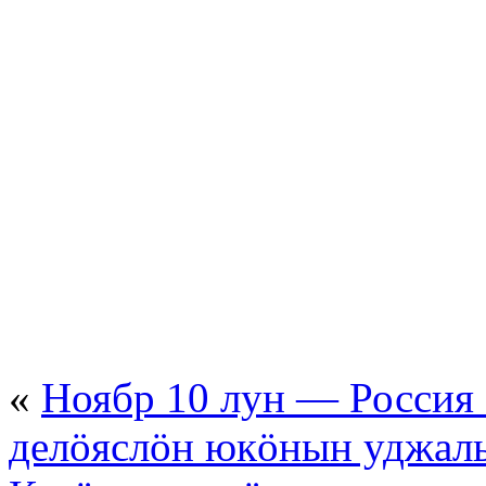
«
Ноябр 10 лун — Россия
делöяслöн юкöнын уджал