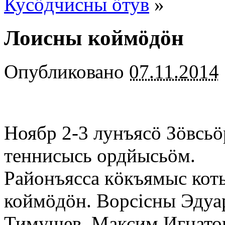
Кусöдчисны öтув
»
Лоисны коймöдöн
Опубликовано
07.11.2014
Ноябр 2-3 лунъясö Зöвсь
теннисысь ордйысьöм.
Районъясса кöкъямыс кот
коймöдöн. Ворсiсны Эдуа
Тимушев, Максим Игнато