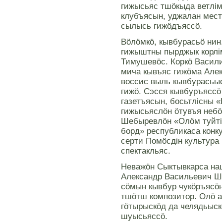
гижысьяс тшöкыда ветлiм
клубъясын, уджалан мес
сылысь гижöдъяссö.
Вöлöмкö, кывбурасьö нин
гижыштны пырджык корлi
Тимушевöс. Коркö Васили
мича кывъяс гижöма Але
воссис выль кывбурасьыс
гижö. Сэсся кывбуръяссö
газетъясын, босьтлiсны 
гижысьяслöн öтувъя небö
Шебыревлöн «Олöм туйтi»
борд» республикаса конк
серти Помöсдiн культура
спектакльяс.
Неважöн Сыктывкарса на
Александр Васильевич Ш
сöмын кывбур чукöръясöн
тшöтш композитор. Олö а
гöтырыскöд да челядьыс
шуысьяссö.