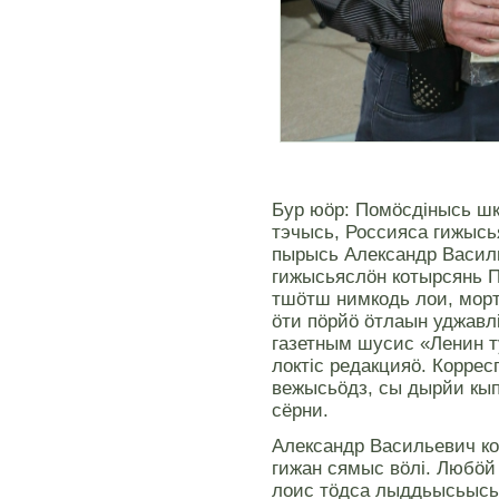
Бур юöр: Помöсдiнысь ш
тэчысь, Россияса гижыс
пырысь Александр Васил
гижысьяслöн котырсянь 
тшöтш нимкодь лои, морт
öти пöрйö öтлаын уджавлi
газетным шусис «Ленин т
локтiс редакцияö. Коррес
вежысьöдз, сы дырйи кып
сёрни.
Александр Васильевич ком
гижан сямыс вöлi. Любöй
лоис тöдса лыддьысьысь