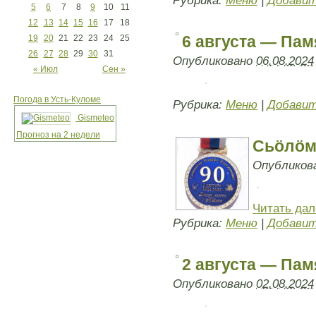
Рубрика:
Меню
|
Добавит
5
6
7
8
9
10
11
12
13
14
15
16
17
18
6 августа — Пам
19
20
21
22
23
24
25
26
27
28
29
30
31
Опубликовано
06.08.2024
« Июл
Сен »
Погода в Усть-Куломе
Рубрика:
Меню
|
Добавит
Gismeteo
Прогноз на 2 недели
Сьöлöм
Опубликов
Читать да
Рубрика:
Меню
|
Добавит
2 августа — Пам
Опубликовано
02.08.2024