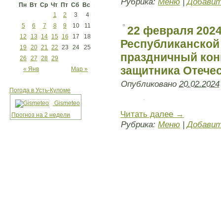
Рубрика:
Меню
|
Добавит
Пн
Вт
Ср
Чт
Пт
Сб
Вс
1
2
3
4
5
6
7
8
9
10
11
22 февраля 2024
12
13
14
15
16
17
18
Республиканской
19
20
21
22
23
24
25
праздничный кон
26
27
28
29
защитника Отечес
« Янв
Мар »
Опубликовано
20.02.2024
Погода в Усть-Куломе
Gismeteo
Читать далее
→
Прогноз на 2 недели
Рубрика:
Меню
|
Добавит