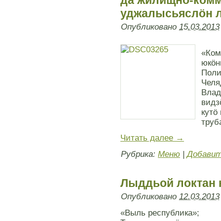
да жилищно-ком
уджалысьяслöн 
Опубликовано
15.03.2013
«Ком
юкöн
Поли
Челя
Влад
видз
кутö
труб
Читать далее
→
Рубрика:
Меню
|
Добавит
Лыддьoй локтан 
Опубликовано
12.03.2013
«Выль республика»;