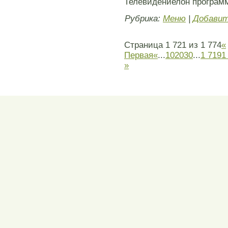
Телевидениелöн програм
Рубрика:
Меню
|
Добавит
Страница 1 721 из 1 774
«
Первая
«
...
10
20
30
...
1 719
1
»