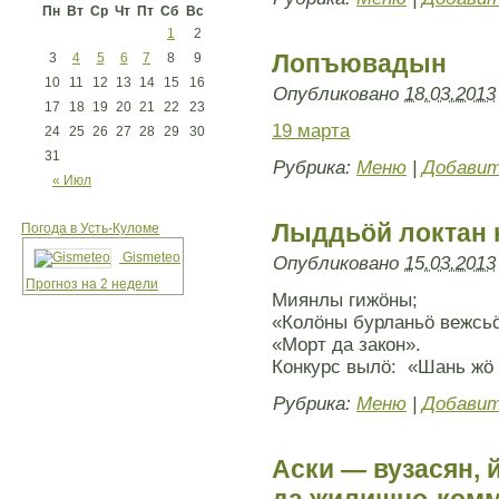
Пн
Вт
Ср
Чт
Пт
Сб
Вс
1
2
Лопъювадын
3
4
5
6
7
8
9
10
11
12
13
14
15
16
Опубликовано
18.03.2013
17
18
19
20
21
22
23
19 марта
24
25
26
27
28
29
30
31
Рубрика:
Меню
|
Добавит
« Июл
Лыддьöй локтан 
Погода в Усть-Куломе
Gismeteo
Опубликовано
15.03.2013
Прогноз на 2 недели
Миянлы гижöны;
«Колöны бурланьö вежсь
«Морт да закон».
Конкурс вылö: «Шань жö 
Рубрика:
Меню
|
Добавит
Аски — вузасян,