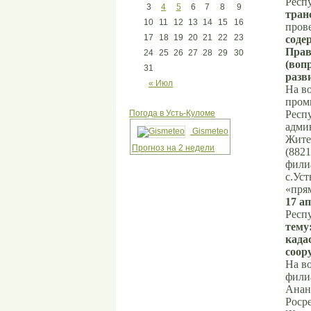
Респ
3
4
5
6
7
8
9
тран
10
11
12
13
14
15
16
пров
17
18
19
20
21
22
23
соде
Прав
24
25
26
27
28
29
30
(воп
31
разв
« Июл
На в
пром
Погода в Усть-Куломе
Респ
адми
Gismeteo
Жите
Прогноз на 2 недели
(8821
фили
с.Уст
«пря
17 ап
Респ
тему
када
соор
На в
фили
Анан
Роср