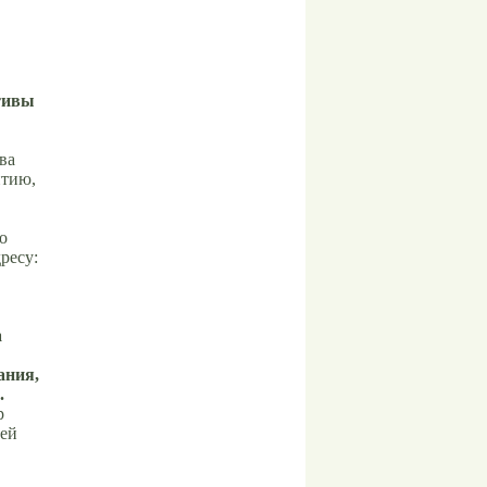
ктивы
ва
итию,
о
ресу:
а
ания,
.
р
рей