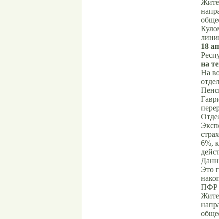
Жител
напра
обще
Кулом
лини
18 ап
Респ
на т
На в
отде
Пенс
Гавр
пере
Отде
Эксп
страх
6%, к
дейст
Данн
Это 
накоп
ПФР 
Жител
напра
обще