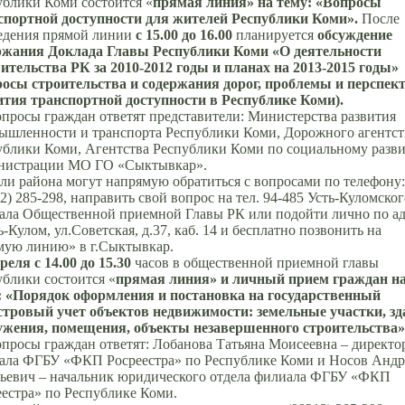
ублики Коми состоится «
прямая линия» на тему: «Вопросы
спортной доступности для жителей Республики Коми».
После
едения прямой линии
с 15.00 до 16.00
планируется
обсуждение
ржания Доклада Главы Республики Коми «О деятельности
ительства РК за 2010-2012 годы и планах на 2013-2015 годы»
росы строительства и содержания дорог, проблемы и перспе
ития транспортной доступности в Республике Коми).
опросы граждан ответят представители: Министерства развития
ышленности и транспорта Республики Коми, Дорожного агентст
ублики Коми, Агентства Республики Коми по социальному разв
нистрации МО ГО «Сыктывкар».
ли района могут напрямую обратиться с вопросами по телефону:
2) 285-298, направить свой вопрос на тел. 94-485 Усть-Куломског
ала Общественной приемной Главы РК или подойти лично по ад
ь-Кулом, ул.Советская, д.37, каб. 14 и бесплатно позвонить на
мую линию» в г.Сыктывкар.
реля с 14.00 до 15.30
часов в общественной приемной главы
ублики состоится «
прямая линия» и личный прием граждан н
: «Порядок оформления и постановка на государственный
стровый учет объектов недвижимости: земельные участки, зд
ужения, помещения, объекты незавершенного строительства»
опросы граждан ответят: Лобанова Татьяна Моисеевна – директо
ала ФГБУ «ФКП Росреестра» по Республике Коми и Носов Анд
ьевич – начальник юридического отдела филиала ФГБУ «ФКП
еестра» по Республике Коми.