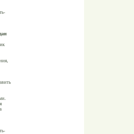
ть-
дан
ник
ния,
авить
ми.
я
в
ть-