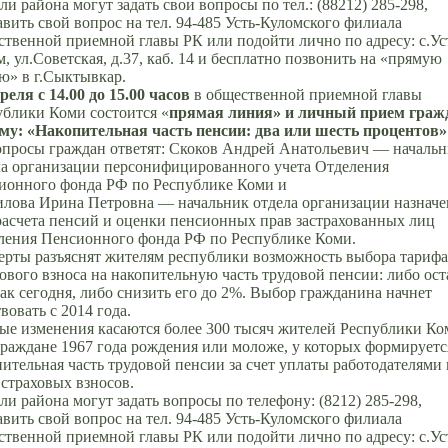
и района могут задать свои вопросы по тел.: (88212) 285-298,
вить свой вопрос на тел. 94-485 Усть-Куломского филиала
ственной приемной главы РК или подойти лично по адресу: с.Ус
, ул.Советская, д.37, каб. 14 и бесплатно позвонить на «прямую
ю» в г.Сыктывкар.
реля с 14.00 до 15.00 часов
в общественной приемной главы
ублики Коми состоится «
прямая линия» и личный прием граж
ему: «Накопительная часть пенсии: два или шесть процентов»
опросы граждан ответят: Скоков Андрей Анатольевич — началь
ла организации персонифицированного учета Отделения
ионного фонда РФ по Республике Коми и
илова Ирина Петровна — начальник отдела организации назначе
расчета пенсий и оценки пенсионных прав застрахованных лиц
ления Пенсионного фонда РФ по Республике Коми.
ерты разъяснят жителям республики возможность выбора тарифа
ового взноса на накопительную часть трудовой пенсии: либо ост
ак сегодня, либо снизить его до 2%. Выбор гражданина начнет
вовать с 2014 года.
ые изменения касаются более 300 тысяч жителей Республики Ко
граждане 1967 года рождения или моложе, у которых формируетс
ительная часть трудовой пенсии за счет уплаты работодателями 
страховых взносов.
и района могут задать вопросы по телефону: (8212) 285-298,
вить свой вопрос на тел. 94-485 Усть-Куломского филиала
ственной приемной главы РК или подойти лично по адресу: с.Ус