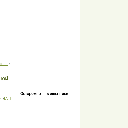
инъяг
»
ной
Осторожно — мошенники!
+ ]
/
[ A- ]