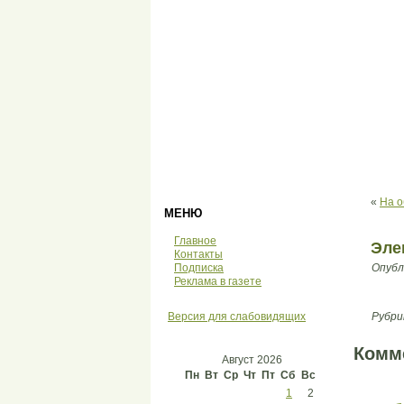
«
На о
МЕНЮ
Главное
Эле
Контакты
Подписка
Опубл
Реклама в газете
Версия для слабовидящих
Рубри
Комм
Август 2026
Пн
Вт
Ср
Чт
Пт
Сб
Вс
1
2