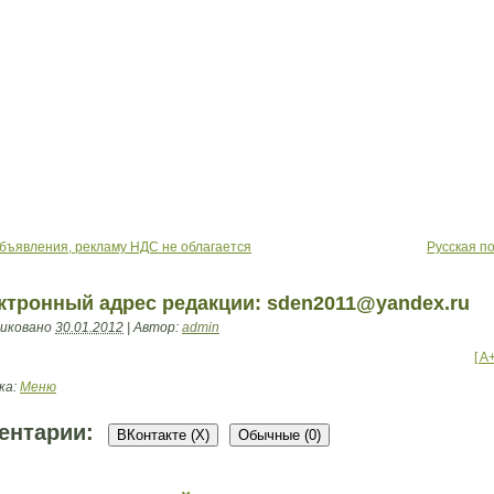
бъявления, рекламу НДС не облагается
Русская п
ктронный адрес редакции: sden2011@yandex.ru
иковано
30.01.2012
|
Автор:
admin
[ A
ка:
Меню
ентарии:
ВКонтакте (
X
)
Обычные (0)