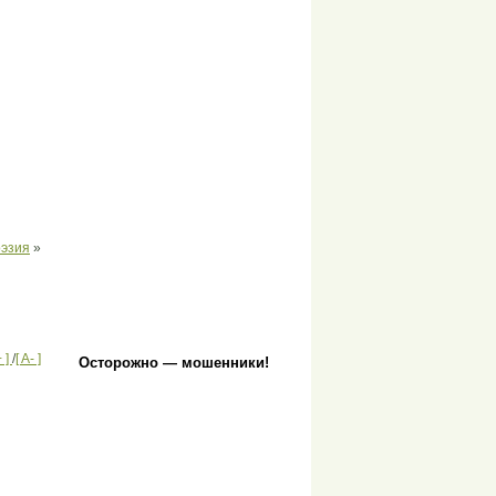
оэзия
»
+ ]
/
[ A- ]
Осторожно — мошенники!