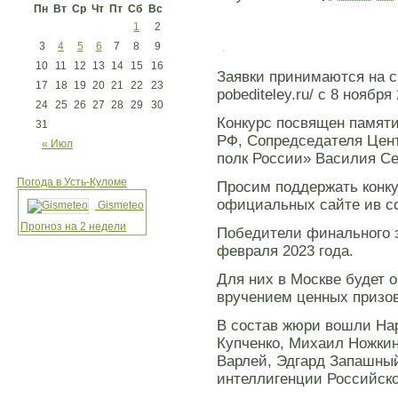
Пн
Вт
Ср
Чт
Пт
Сб
Вс
1
2
3
4
5
6
7
8
9
10
11
12
13
14
15
16
Заявки принимаются на сай
17
18
19
20
21
22
23
pobediteley.ru/ с 8 ноября
24
25
26
27
28
29
30
Конкурс посвящен памяти
31
РФ, Сопредседателя Цен
« Июл
полк России» Василия Се
Погода в Усть-Куломе
Просим поддержать конк
официальных сайте ив с
Gismeteo
Прогноз на 2 недели
Победители финального э
февраля 2023 года.
Для них в Москве будет 
вручением ценных призов
В состав жюри вошли На
Купченко, Михаил Ножкин
Варлей, Эдгард Запашный
интеллигенции Российск