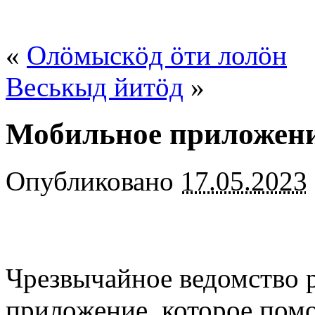
«
Олöмыскöд öти лолöн
Веськыд йитöд
»
Мобильное приложен
Опубликовано
17.05.2023
Чрезвычайное ведомство 
приложение, которое помо