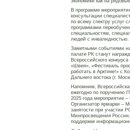
экономики как на рядовые
В программе мероприятия
консультации специалист
по всему спектру услуг с
программами переобучени
специальностям, специа
людей с инвалидностью.
Заметными событиями на
палате РК станут награж
Всероссийского конкурс
«Швея», «Фестиваль про
работать в Арктике!» с К
Дальнего востока (г. Моск
Напомним, Всероссийская
ежегодно по поручению П
2025 года мероприятие –
Организатор ярмарки – М
занятости при участии Р
Минпросвещения России, 
поддержке информационн