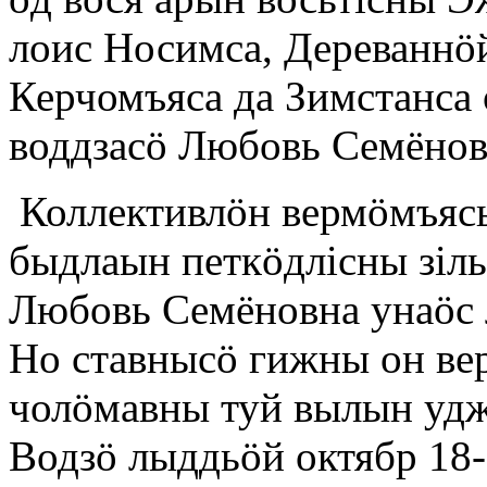
лоис Носимса, Дереваннöй
Керчомъяса да Зимстанса 
воддзасö Любовь Семёнов
Коллективлöн вермöмъясы
быдлаын петкöдлiсны зiль
Любовь Семёновна унаöс 
Но ставнысö гижны он ве
чолöмавны туй вылын удж
Водзö лыддьöй октябр 18-