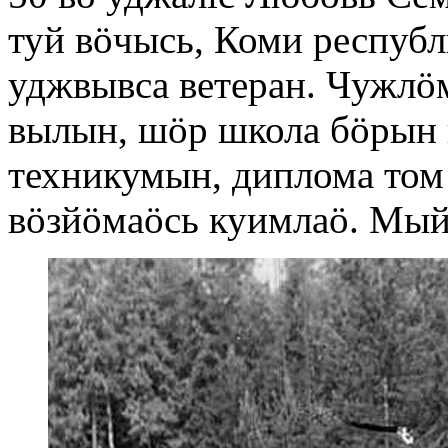
туй вöчысь, Коми республ
уджвывса ветеран. Чужл
вылын, шöр школа бöрын 
техникумын, диплома том
вöзйöмаöсь куимлаö. Мый