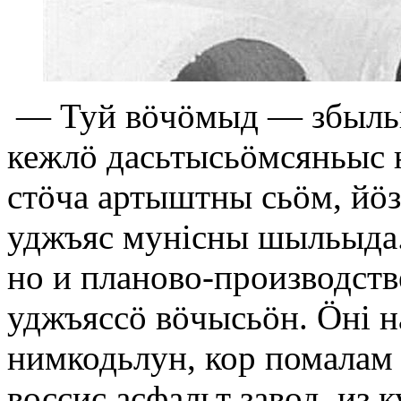
— Туй вöчöмыд — збыльы
кежлö дасьтысьöмсяньыс н
стöча артыштны сьöм, йöз
уджъяс мунiсны шыльыда.
но и планово-производст
уджъяссö вöчысьöн. Öнi 
нимкодьлун, кор помалам 
воссис асфальт завод, из