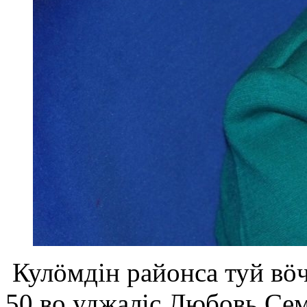
Кулöмдiн районса туй вö
50 во уджалiс Любовь Сем