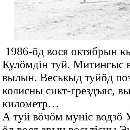
1986-öд вося октябрын к
Кулöмдiн туй. Митингыс 
вылын. Веськыд туйöд по
колисны сикт-грездъяс, в
километр…
А туй вöчöм мунiс водзö 
öд вося арын восьтiсны Э