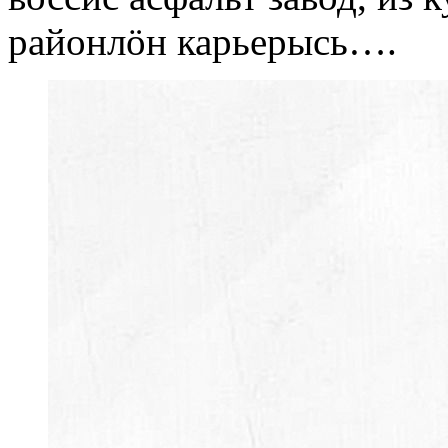
районлöн карьерысь….