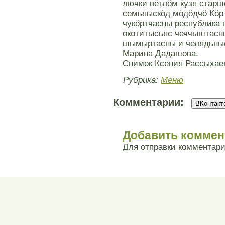
лючки ветлöм кузя старшö
семьяыскöд мöдöдчö Кöрт
чукöртчасны республика 
окотитысьяс чеччыштасн
шымыртасны и челядьны
Марина Дадашова.
Снимок Ксения Рассыхае
Рубрика:
Меню
Комментарии:
ВКонтакте
Добавить коммен
Для отправки комментар