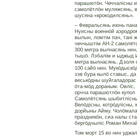
парашютöн. Чеччалiсны 
самолётлöн муляжсянь, во
шусяна «крокодилсянь».
– Февральсянь июнь пан
Нуисны военнöй аэродром
вылын, ломтiм пач, танi
чеччыштiм АН-2 самолёт
300 метра вылнасянь нин
тышö. Лэбалiм и ыджыд И
метра вылнасянь. Дзоля 
100 сайö нин. Мукöдыскö
зэв бура кылö ставыс, д
веськöдны шуйгаладорас 
öта-мöд дораным. Овлiс, 
орчча парашютлöн купол 
Самолётсянь шыбитлiсны
Велöдiсны, котрöдлiсны, 
дорйыны Айму. Чолöмала
праздникöн, сиа налы ста
бергöдчылiс Роман Миха
Том морт 15 во нин уджа