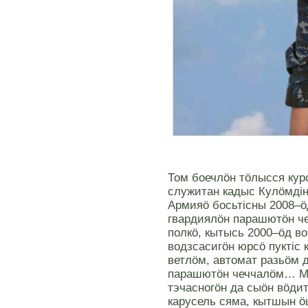
Том боечлöн тöлысся курс
служитан кадыс Кулöмдi
Армияö босьтiсны 2008–ö
гвардиялöн парашютöн ч
полкö, кытысь 2000–öд в
водзсасигöн юрсö пуктiс 
ветлöм, автомат разьöм 
парашютöн чеччалöм… М
тэчасногöн да сыöн вöди
карусель сяма, кытшын ö