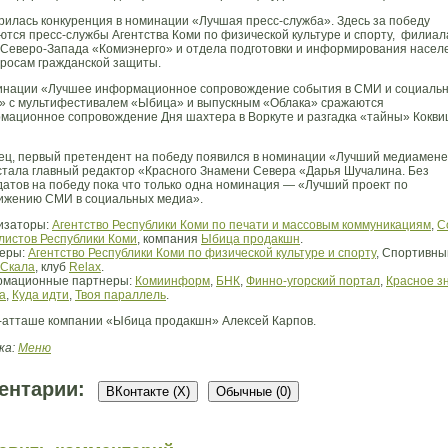
рилась конкуренция в номинации «Лучшая пресс-служба». Здесь за победу
ются пресс-службы Агентства Коми по физической культуре и спорту, филиал
Северо-Запада «Комиэнерго» и отдела подготовки и информирования насел
просам гражданской защиты.
инации «Лучшее информационное сопровождение события в СМИ и социаль
» с мультифестивалем «Ыбица» и выпускным «Облака» сражаются
мационное сопровождение Дня шахтера в Воркуте и разгадка «тайны» Кокви
ец, первый претендент на победу появился в номинации «Лучший медиамен
стала главный редактор «Красного Знамени Севера «Дарья Шучалина. Без
датов на победу пока что только одна номинация — «Лучший проект по
ижению СМИ в социальных медиа».
изаторы:
Агентство Республики Коми по печати и массовым коммуникациям
,
С
листов Республики Коми
, компания
Ыбица продакшн
.
еры:
Агентство Республики Коми по физической культуре и спорту
, Спортивны
Скала
, клуб
Relax
.
мационные партнеры:
Комиинформ
,
БНК
,
Финно-угорский портал
,
Красное з
а
,
Куда идти
,
Твоя параллель
.
-атташе компании «Ыбица продакшн» Алексей Карпов.
ка:
Меню
ентарии:
ВКонтакте (
X
)
Обычные (0)