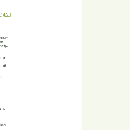
+ ]
/
[ A- ]
атные
ми
еред»
что
жный
ет
й
ать
ться