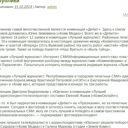
публики
иковано
15.10.2014
|
Автор:
admin
[ A
ежнему самой многочисленной является номинация «Дебют». Здесь к списку
ников добавилась Юлия Зимовкина («Коми Медиа»). Всего же в «Дебюте»
тавлено 18 работ. 12 заявок в номинации «Лучший журналист. Районные печ
 Эта номинация превратилась в настоящее сражение между «Княжпогостски
ми» и газетой «Вперед» (Усть-Вымский район). На шесть работ «вестей» «Вп
или тремя. Также за победу борются «Наш Вуктыл» и «Выль туйод».
ация «Лучший журналист. Интернет СМИ/Информационные агентства» пока 
тавляет собой внутреннюю разборку между журналистами «Комиинформа» и
й Параллели». Попытаться оспорить победу решила редакция журнала «Лы
.
инации «Лучший журналист. Республиканские и городские печатные СМИ» ид
оченная борьба между Кристиной Петровой («НЭП») и Екатериной Макарово
уна» и «Коми му»), которые представили в конкурс по три работы.
ренцию Дмитрию Ведерникову с «Юргана» в номинации «Лучший
орреспондент/телеоператор» составил Евгений Жаков («КомиОнлайн»).
а-то я был лауреатом в номинации «Дебют» на «Признании», но за печатные
ения. Сегодня я фотограф и хотелось понять, насколько я могу соответствов
ю региональных СМИ, могу ли стать лучшим и победить в самом престижном
бликанском конкурсе», — подчеркивает фотокорреспондент.
ание лучшего тележурналиста с корреспондентами «Юргана» решили поборо
 Сидоров («Коми Медиа») и Галина Маркова (студия «Земля Коми»).