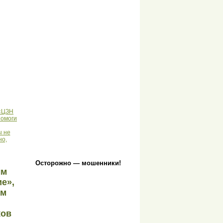
 «ЦЗН
Помоги
ы не
но,
Осторожно — мошенники!
ым
е»,
ым
ков