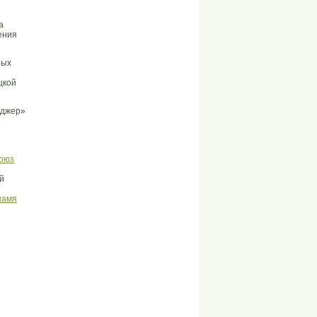
а
ения
ных
цкой
еджер»
оюз
й
намя