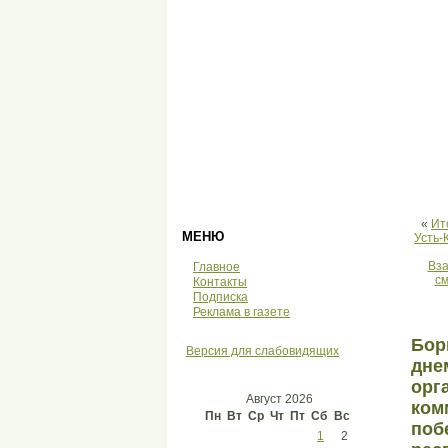
«
Ит
МЕНЮ
Усть-
Вза
Главное
см
Контакты
Подписка
Реклама в газете
Бор
Версия для слабовидящих
дне
орг
Август 2026
ком
Пн
Вт
Ср
Чт
Пт
Сб
Вс
поб
1
2