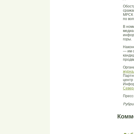
Обост
сража
МРСК 
по во
В ном
медиа
инфор
горы.
Након
— им 
канди
продв
Орган
журна
Партн
центр
Инфор
Север
Пресс
Рубри
Комм