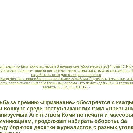
оги акции ко Дню пожилых людей В начале сентября месяца 2014 года ГУ РК
Куломского района» провел негласную акцию среди работодателей района «
наработать стаж для выхода на пенсию»,
имодействие с аварийно-спасательными службами Случилось несчастье, и в
огли справиться с ним собственными силами. Что делать дальше? Естествен
звонить 01, 02, 03 или 112.
»
ьба за премию «Признание» обостряется с кажд
м Конкурс среди республиканских СМИ «Признани
анизуемый Агентством Коми по печати и массов
муникациям, продолжает набирать обороты. За
еду борются десятки журналистов с разных угол