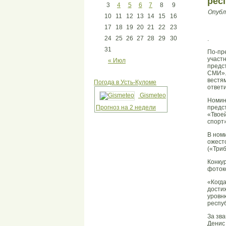
рес
3
4
5
6
7
8
9
Опубл
10
11
12
13
14
15
16
17
18
19
20
21
22
23
24
25
26
27
28
29
30
.
31
По-пр
участ
« Июл
предс
СМИ».
вестя
Погода в Усть-Куломе
ответ
Gismeteo
Номин
Прогноз на 2 недели
предс
«Твое
спорт»
В ном
ожест
(«Триб
Конку
фоток
«Когд
достиж
уровн
респу
За зв
Денис