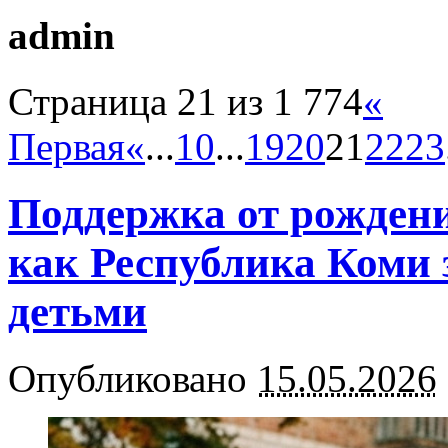
admin
Страница 21 из 1 774
«
Первая
«
...
10
...
19
20
21
22
23
Поддержка от рождени
как Республика Коми з
детьми
Опубликовано
15.05.2026