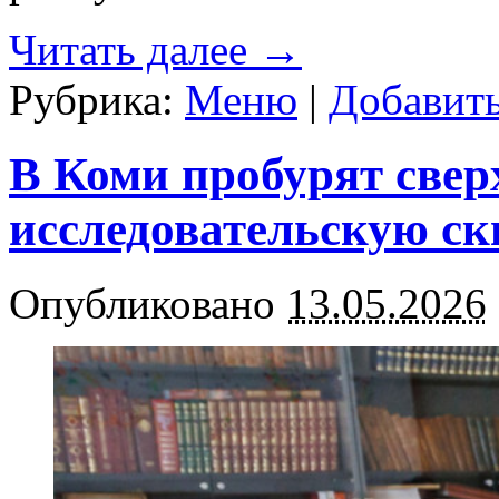
Читать далее
→
Рубрика:
Меню
|
Добавит
В Коми пробурят све
исследовательскую с
Опубликовано
13.05.2026