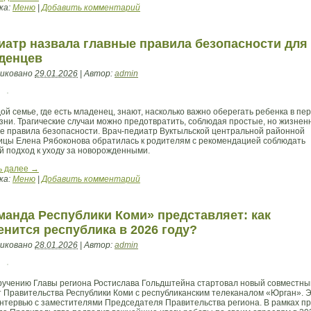
ка:
Меню
|
Добавить комментарий
иатр назвала главные правила безопасности для
денцев
иковано
29.01.2026
|
Автор:
admin
ой семье, где есть младенец, знают, насколько важно оберегать ребенка в пе
изни. Трагические случаи можно предотвратить, соблюдая простые, но жизнен
е правила безопасности. Врач-педиатр Вуктыльской центральной районной
ицы Елена Рябоконова обратилась к родителям с рекомендацией соблюдать
й подход к уходу за новорожденными.
ь далее
→
ка:
Меню
|
Добавить комментарий
манда Республики Коми» представляет: как
енится республика в 2026 году?
иковано
28.01.2026
|
Автор:
admin
ручению Главы региона Ростислава Гольдштейна стартовал новый совместны
т Правительства Республики Коми с республиканским телеканалом «Юрган». 
интервью с заместителями Председателя Правительства региона. В рамках п