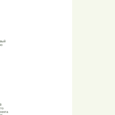
рвый
но
й
Это
роекта