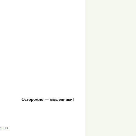
Осторожно — мошенники!
иона.