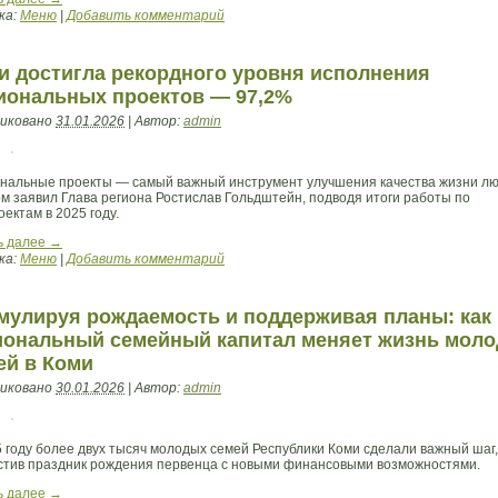
ка:
Меню
|
Добавить комментарий
и достигла рекордного уровня исполнения
иональных проектов — 97,2%
иковано
31.01.2026
|
Автор:
admin
нальные проекты — самый важный инструмент улучшения качества жизни лю
ом заявил Глава региона Ростислав Гольдштейн, подводя итоги работы по
ектам в 2025 году.
ь далее
→
ка:
Меню
|
Добавить комментарий
мулируя рождаемость и поддерживая планы: как
иональный семейный капитал меняет жизнь мол
ей в Коми
иковано
30.01.2026
|
Автор:
admin
5 году более двух тысяч молодых семей Республики Коми сделали важный шаг,
стив праздник рождения первенца с новыми финансовыми возможностями.
ь далее
→