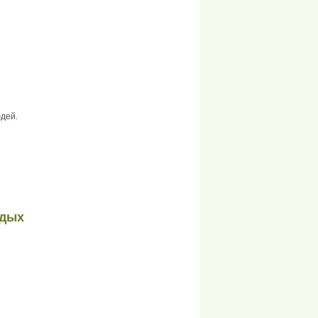
дей.
одых