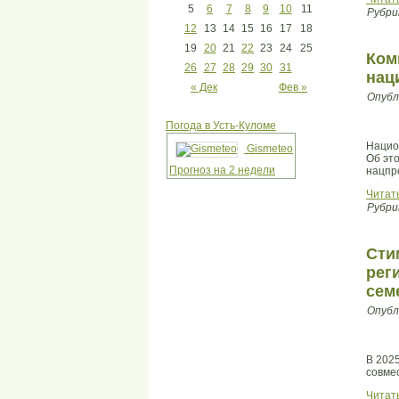
5
6
7
8
9
10
11
Рубри
12
13
14
15
16
17
18
19
20
21
22
23
24
25
Ком
26
27
28
29
30
31
нац
« Дек
Фев »
Опубл
Погода в Усть-Куломе
Нацио
Gismeteo
Об эт
Прогноз на 2 недели
нацпро
Читат
Рубри
Сти
рег
сем
Опубл
В 202
совме
Читат