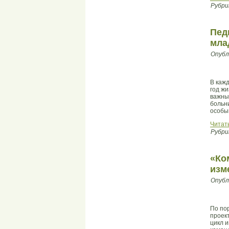
Рубри
Пед
мла
Опубл
В кажд
год ж
важны
больн
особы
Читат
Рубри
«Ко
изм
Опубл
По по
проек
цикл 