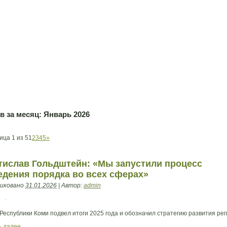
в за месяц:
Январь 2026
ица 1 из 5
1
2
3
4
5
»
тислав Гольдштейн: «Мы запустили процесс
едения порядка во всех сферах»
иковано
31.01.2026
|
Автор:
admin
Республики Коми подвел итоги 2025 года и обозначил стратегию развития рег
ь далее
→