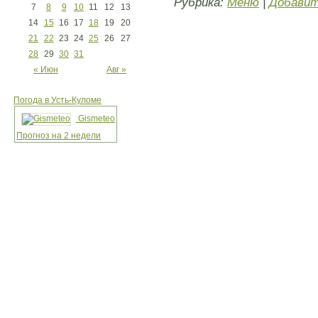
Рубрика:
Меню
|
Добавит
7
8
9
10
11
12
13
14
15
16
17
18
19
20
21
22
23
24
25
26
27
28
29
30
31
« Июн
Авг »
Погода в Усть-Куломе
Gismeteo
Прогноз на 2 недели