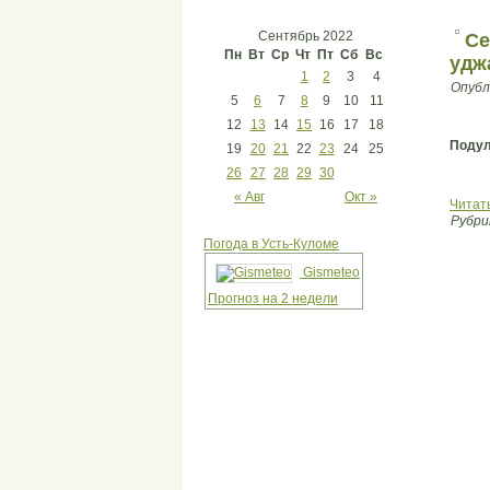
Сентябрь 2022
Се
Пн
Вт
Ср
Чт
Пт
Сб
Вс
удж
1
2
3
4
Опубл
5
6
7
8
9
10
11
12
13
14
15
16
17
18
Подул
19
20
21
22
23
24
25
26
27
28
29
30
« Авг
Окт »
Читат
Рубри
Погода в Усть-Куломе
Gismeteo
Прогноз на 2 недели