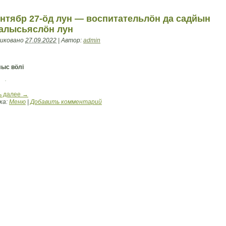
нтябр 27-öд лун — воспитательлöн да садйын
алысьяслöн лун
иковано
27.09.2022
|
Автор:
admin
ыс вöлi
ь далее
→
ка:
Меню
|
Добавить комментарий