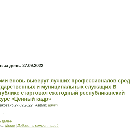
в за день:
27.09.2022
оми вновь выберут лучших профессионалов сре
ударственных и муниципальных служащих В
публике стартовал ежегодный республиканский
курс «Ценный кадр»
иковано
27.09.2022
|
Автор:
admin
ь далее
→
ка:
Меню
|
Добавить комментарий