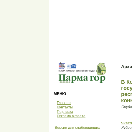
Архи
В К
гос
рес
МЕНЮ
кон
Главное
Опубл
Контакты
Подписка
Реклама в газете
Читат
Версия для слабовидящих
Рубри