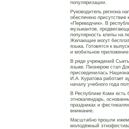
популяризации.
Руководитель региона нап
обеспечено присутствие 
«Переводчик». В респуб
музыкантов, продвигающ
популярность клипы на п
Желающие могут бесплат
языка. Готовятся к выпус
и мобильное приложение
В ряде учреждений Сыкты
языке. Пионером стал До
присоединилась Национа
И.А. Куратова работает а
началу учебного года по
В Республике Коми есть
этнокалендарь, основан
праздниках и фестивалях
внимание.
Масштабно прошли ижемск
молодёжный этнофестива