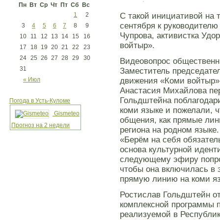
Пн
Вт
Ср
Чт
Пт
Сб
Вс
1
2
С такой инициативой на
сентября к руководителю
3
4
5
6
7
8
9
Чупрова, активистка Удо
10
11
12
13
14
15
16
войтыр».
17
18
19
20
21
22
23
24
25
26
27
28
29
30
Видеовопрос общественни
31
Заместитель председате
« Июл
движения «Коми войтыр»
Анастасия Михайлова пе
Гольдштейна поблагодари
Погода в Усть-Куломе
коми языке и пожелали,
Gismeteo
общения, как прямые лин
Прогноз на 2 недели
региона на родном языке
«Берём на себя обязател
основа культурной идент
следующему эфиру попро
чтобы она включилась в 
прямую линию на коми яз
Ростислав Гольдштейн от
комплексной программы п
реализуемой в Республик