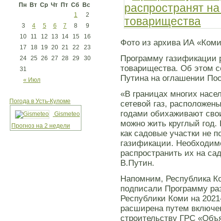
Пн
Вт
Ср
Чт
Пт
Сб
Вс
1
2
3
4
5
6
7
8
9
10
11
12
13
14
15
16
Фото из архива ИА «Ком
17
18
19
20
21
22
23
Программу газификации р
24
25
26
27
28
29
30
товарищества. Об этом 
31
Путина на оглашении По
« Июл
«В границах многих насел
Погода в Усть-Куломе
сетевой газ, расположен
годами обихаживают свои
Gismeteo
можно жить круглый год. 
Прогноз на 2 недели
как садовые участки не 
газификации. Необходим
распространить их на са
В.Путин.
Напомним, Республика Ко
подписали Программу ра
Республики Коми на 2021–
расширена путем включе
строительству ГРС «Объя