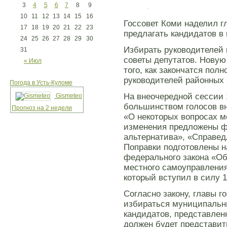
3
4
5
6
7
8
9
10
11
12
13
14
15
16
Госсовет Коми наделил г
17
18
19
20
21
22
23
предлагать кандидатов в
24
25
26
27
28
29
30
Избирать руководителей
31
советы депутатов. Новую
« Июл
того, как закончатся по
руководителей районных
Погода в Усть-Куломе
На внеочередной сессии 
Gismeteo
большинством голосов вн
Прогноз на 2 недели
«О некоторых вопросах м
изменения предложены ф
альтернатива», «Справед
Поправки подготовлены н
федерального закона «О
местного самоуправления
который вступил в силу 1
Согласно закону, главы г
избираться муниципальн
кандидатов, представлен
должен будет представит