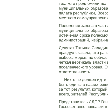
тех, кого предложили по
муниципальных образова
палата республики, Всер
местного самоуправления
Положения закона в част
муниципальных образова
истечения срока полномо
администраций, избранны
Депутат Татьяна Салади
правду» сказала, что ра
выборы мэров, но сейча
четкая вертикаль власти 
поселенческого уровня. Э
ответственность.
— Никто не должен идти к
быть едины в наших реше
за тот результат, которы
всего, жителей Республи
Представитель ЛДПР Ген
Госсовет внес поправки 