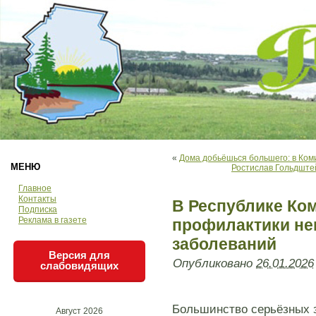
«
Дома добьёшься большего: в Ком
МЕНЮ
Ростислав Гольдште
Главное
Контакты
В Республике Ко
Подписка
Реклама в газете
профилактики н
заболеваний
Версия для
Опубликовано
26.01.2026
слабовидящих
Большинство серьёзных 
Август 2026