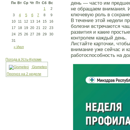
день — часто им предшес
Пн
Вт
Ср
Чт
Пт
Сб
Вс
не обращаем внимания. 
1
2
ключевую роль в сохране
3
4
5
6
7
8
9
В течение этой недели пр
10
11
12
13
14
15
16
болезни встречаются чащ
17
18
19
20
21
22
23
развития и какие просты
24
25
26
27
28
29
30
контролем каждый день.
31
Листайте карточки, чтобы
« Июл
внимание уже сейчас и к
работоспособность на до
Погода в Усть-Куломе
Gismeteo
Прогноз на 2 недели