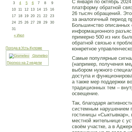
С января по октябрь 202
3
4
5
6
7
8
9
платформу обратной связ
10
11
12
13
14
15
16
26 тысяч обращений. Это
17
18
19
20
21
22
23
за аналогичный период п
24
25
26
27
28
29
30
Большинство описанных с
31
информационного разъясн
« Июл
примерно 500 из них был
обратной связью к пробл
Погода в Усть-Куломе
конкретное управленческ
Gismeteo
Самые популярные сигна
Прогноз на 2 недели
(например, получения ме
выбором нужного специал
доступа и функционирова
а также мер поддержки в
традиционных тем – внут
освещение.
Так, благодаря активнос
системным нарушением пр
гостиницы «Сыктывкар»,
местной жительнице с у
своём участке, а в Адже