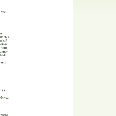
ились
л
й
ли:
ашовых
нский
цовых
йон),
 район
емья
овых
1
ртаж
ублика
стями.