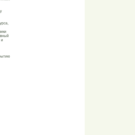
 у
урса,
лики
авный
 и
крытию