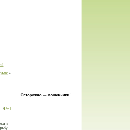
ой
оръяс
»
Осторожно — мошенники!
+ ]
/
[ A- ]
мьи в
орьбу