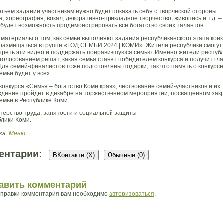
етьем задании участникам нужно будет показать себя с творческой стороны.
, хореография, вокал, декоративно-прикладное творчество, живопись и т.д. –
 будет возможность продемонстрировать все богатство своих талантов.
 материалы о том, как семьи выполняют задания республиканского этапа конк
 размещаться в группе «ГОД СЕМЬИ 2024 | КОМИ». Жители республики смогут
треть эти видео и поддержать понравившуюся семью. Именно жители респуб
 голосованием решат, какая семья станет победителем конкурса и получит гл
Для семей-финалистов тоже подготовлены подарки, так что память о конкурсе
емьи будет у всех.
конкурса «Семья – богатство Коми края», чествование семей-участников и их
ждение пройдет в декабре на торжественном мероприятии, посвященном за
емьи в Республике Коми.
терство труда, занятости и социальной защиты
блики Коми.
ка:
Меню
ентарии:
ВКонтакте (
X
)
Обычные (0)
авить комментарий
тправки комментария вам необходимо
авторизоваться
.