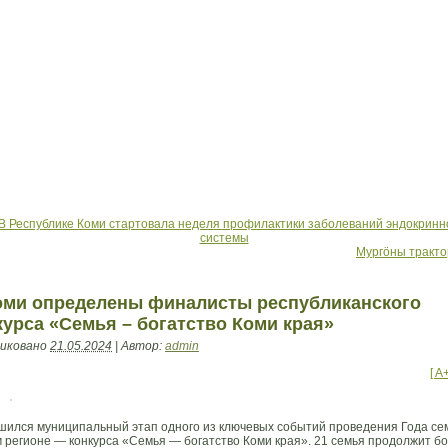
В Республике Коми стартовала неделя профилактики заболеваний эндокринн
системы
Мургöны тракт
оми определены финалисты республиканского
курса «Семья – богатство Коми края»
иковано
21.05.2024
|
Автор:
admin
[ A
шился муниципальный этап одного из ключевых событий проведения Года се
 регионе — конкурса «Семья — богатство Коми края». 21 семья продолжит б