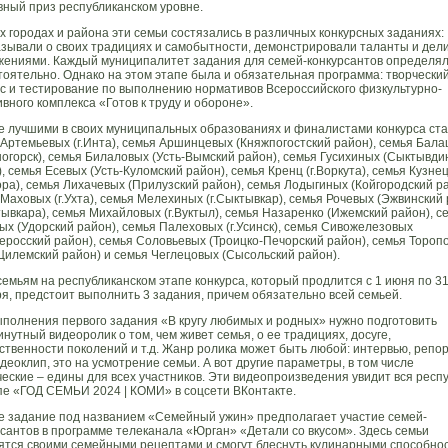
вный приз республиканском уровне.
х городах и района эти семьи состязались в различных конкурсных заданиях:
азывали о своих традициях и самобытности, демонстрировали таланты и дел
жениями. Каждый муниципалитет задания для семей-конкурсантов определя
тоятельно. Однако на этом этапе была и обязательная программа: творчески
рс и тестирование по выполнению нормативов Всероссийского физкультурно-
вного комплекса «Готов к труду и обороне».
ге лучшими в своих муниципальных образованиях и финалистами конкурса ста
 Артемьевых (г.Инта), семья Аршинцевых (Княжпогостский район), семья Бал
ногорск), семья Билаловых (Усть-Вымский район), семья Гусихиных (Сыктывди
, семья Есевых (Усть-Куломский район), семья Кренц (г.Воркута), семья Кузне
ора), семья Лихачевых (Прилузский район), семья Лодыгиных (Койгородский ра
Маховых (г.Ухта), семья Мелехиных (г.Сыктывкар), семья Рочевых (Эжвинский
тывкара), семья Михайловых (г.Вуктыл), семья Назаренко (Ижемский район), с
х (Удорский район), семья Палеховых (г.Усинск), семья Сивожелезовых
керосский район), семья Соловьевых (Троицко-Печорский район), семья Тороп
-Цилемский район) и семья Чеглецовых (Сысольский район).
емьям на республиканском этапе конкурса, который продлится с 1 июня по 3
ря, предстоит выполнить 3 задания, причем обязательно всей семьей.
ыполнения первого задания «В кругу любимых и родных» нужно подготовить
нутный видеоролик о том, чем живет семья, о ее традициях, досуге,
ственности поколений и т.д. Жанр ролика может быть любой: интервью, репо
деоклип, это на усмотрение семьи. А вот другие параметры, в том числе
еские – едины для всех участников. Эти видеопроизведения увидит вся респ
ппе «ГОД СЕМЬИ 2024 | КОМИ» в соцсети ВКонтакте.
е задание под названием «Семейный ужин» предполагает участие семей-
рсантов в программе телеканала «Юрган» «Детали со вкусом». Здесь семьи
ятся своими семейными рецептами и смогут блеснуть кулинарными способно