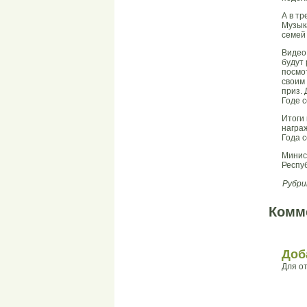
А в тр
Музыка
семей
Видео
будут
посмо
своим
приз. 
Годе с
Итоги 
награ
Года с
Минис
Респу
Рубри
Комм
Доб
Для о