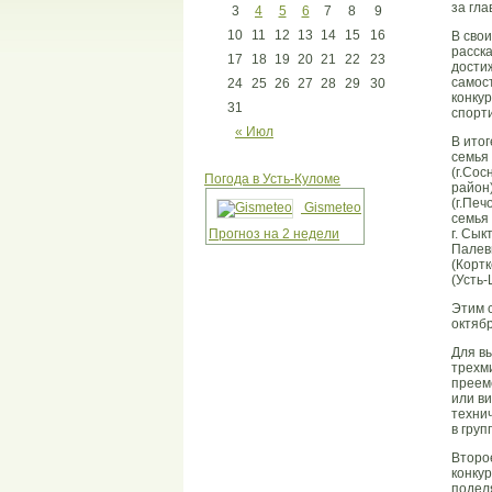
за гла
3
4
5
6
7
8
9
10
11
12
13
14
15
16
В свои
расск
17
18
19
20
21
22
23
дости
самос
24
25
26
27
28
29
30
конку
31
спорти
« Июл
В ито
семья
(г.Сос
Погода в Усть-Куломе
район)
(г.Печ
Gismeteo
семья 
Прогноз на 2 недели
г. Сык
Палевы
(Корт
(Усть
Этим с
октяб
Для в
трехми
преем
или ви
технич
в гру
Второ
конку
подел