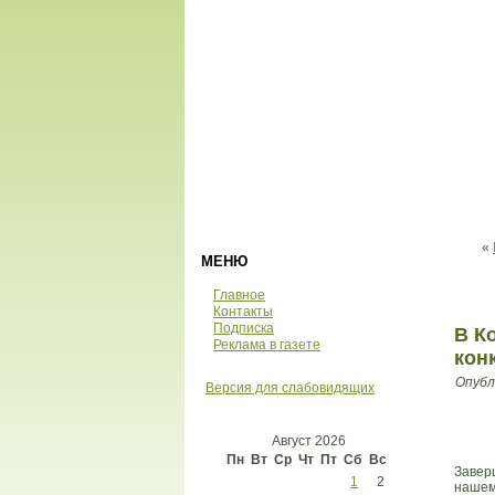
«
МЕНЮ
Главное
Контакты
Подписка
В К
Реклама в газете
кон
Опубл
Версия для слабовидящих
Август 2026
Пн
Вт
Ср
Чт
Пт
Сб
Вс
Завер
1
2
нашем