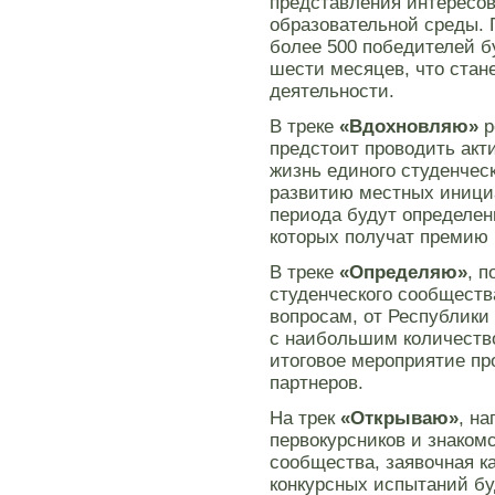
представления интересов
образовательной среды. 
более 500 победителей б
шести месяцев, что стан
деятельности.
В треке
«Вдохновляю»
р
предстоит проводить акт
жизнь единого студенчес
развитию местных инициа
периода будут определен
которых получат премию н
В треке
«Определяю»
, 
студенческого сообщест
вопросам, от Республики 
с наибольшим количеств
итоговое мероприятие про
партнеров.
На трек
«Открываю»
, н
первокурсников и знаком
сообщества, заявочная ка
конкурсных испытаний бу