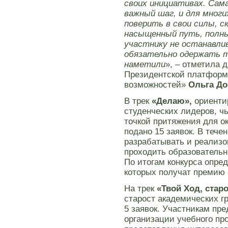
своих инициативах. Сама
важный шаг, и для мног
поверить в свои силы, ск
насыщенный путь, полн
участнику не останавлив
обязательно одержать т
наметили
», – отметила 
Президентской платформ
возможностей»
Ольга Д
В трек
«Делаю»,
ориенти
студенческих лидеров, ч
точкой притяжения для о
подано 15 заявок. В тече
разрабатывать и реализо
проходить образовательн
По итогам конкурса опре
которых получат премию 
На трек
«Твой Ход, старо
старост академических г
5 заявок. Участникам пр
организации учебного пр