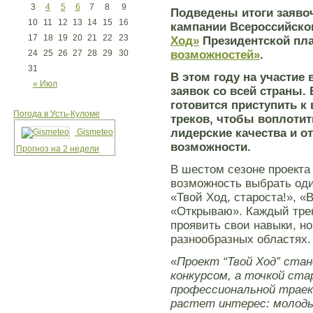
3
4
5
6
7
8
9
Подведены итоги заяво
10
11
12
13
14
15
16
кампании Всероссийског
17
18
19
20
21
22
23
Ход»
Президентской п
24
25
26
27
28
29
30
возможностей»
.
31
В этом году
на участие 
« Июл
заявок со всей страны.
готов
и
тся приступить 
Погода в Усть-Куломе
треков, чтобы воплотит
лидерские качества и 
Gismeteo
возможности.
Прогноз на 2 недели
В шестом сезоне проекта
возможность выбрать оди
«Твой Ход, староста!», 
«Открываю». Каждый трек
проявить свои навыки, н
разнообразных областях.
«
Проект “Твой Ход” ста
конкурсом, а точкой ста
профессиональной траект
растет интерес: молоды