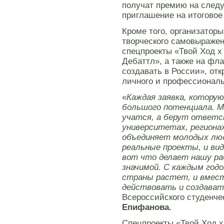
получат премию на след
приглашение на итоговое
Кроме того, организатор
творческого самовыражен
спецпроекты «Твой Ход х
Дебаттл», а также на фл
создавать в России», от
личного и профессиональ
«
Каждая заявка, которую
большого потенциала. М
учатся, а берут ответст
университетах, регионах
объединяет молодых люд
реальные проекты, и вид
вот что делает нашу р
значимой.
С
каждым год
страны растет
, и вмес
действовать и создават
Всероссийского студенче
Епифанова.
Спецпроекты «Твой Ход х