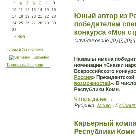
3
4
5
6
7
8
9
10
11
12
13
14
15
16
Юный автор из Р
17
18
19
20
21
22
23
победителем спе
24
25
26
27
28
29
30
31
конкурса «Моя ст
« Июл
Опубликовано
29.07.2026
Погода в Усть-Куломе
Gismeteo
Названы имена победит
номинации «Сказки наро
Прогноз на 2 недели
Всероссийского конкур
Россия
»
Президентско
возможностей
»
. В числ
Республики Коми.
Читать далее
→
Рубрика:
Меню
|
Добавит
Карьерный компа
Республики Коми