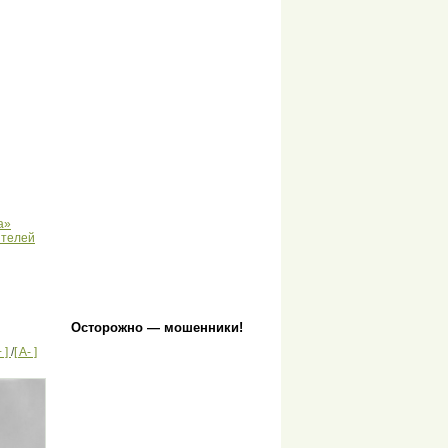
а»
ителей
Осторожно — мошенники!
+ ]
/
[ A- ]