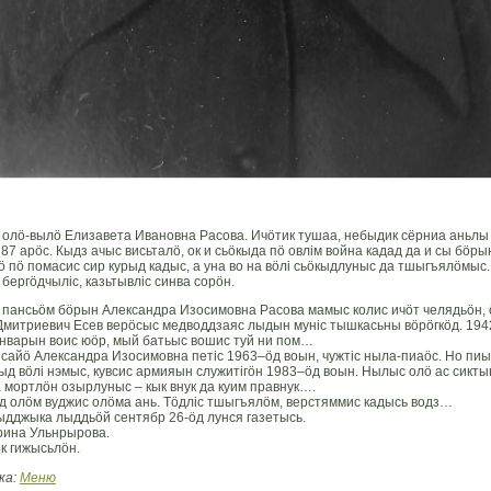
 олö-вылö Елизавета Ивановна Расова. Ичöтик тушаа, небыдик сёрниа аньлы
87 арöс. Кыдз ачыс висьталö, ок и сьöкыда пö овлiм война кадад да и сы бöры
 пö помасис сир курыд кадыс, а уна во на вöлi сьöкыдлуныс да тшыгъялöмыс.
бергöдчылiс, казьтывлiс синва сорöн.
 пансьöм бöрын Александра Изосимовна Расова мамыс колис ичöт челядьöн, 
Дмитриевич Есев верöсыс медводдзаяс лыдын мунiс тышкасьны вöрöгкöд. 19
январын воис юöр, мый батьыс вошис туй ни пом…
 сайö Александра Изосимовна петiс 1963–öд воын, чужтiс ныла-пиаöс. Но пи
д вöлi нэмыс, кувсис армияын служитiгöн 1983–öд воын. Нылыс олö ас сикты
 мортлöн озырлуныс – кык внук да куим правнук….
д олöм вуджис олöма ань. Тöдлiс тшыгъялöм, верстяммис кадысь водз…
ыдджыка лыддьöй сентябр 26-öд лунся газетысь.
рина Ульнрырова.
к гижысьлöн.
ка:
Меню