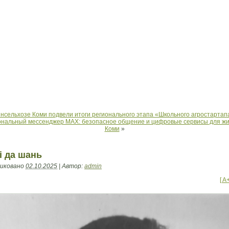
нсельхозе Коми подвели итоги регионального этапа «Школьного агростартап
нальный мессенджер MAX: безопасное общение и цифровые сервисы для ж
Коми
»
i да шань
иковано
02.10.2025
|
Автор:
admin
[ A