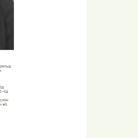
 регыд
н.
öд
42–öд
ыслöн
н жö.