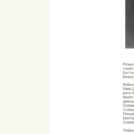
Ручын
тырас 
Быттьö
Важас 
Война
Иван 
вося 
Верöс
дженьы
Олöма
Сьöкы
Паськ
Екате
Снимо
Рубри