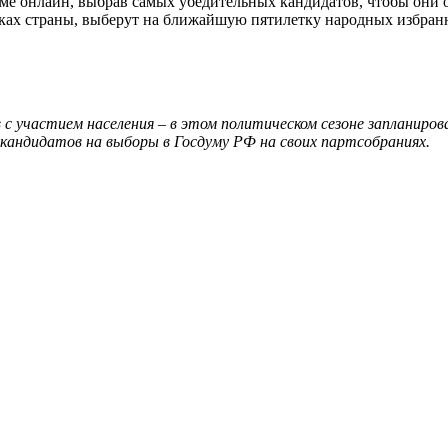
име онлайн, выбрав самых убедительных кандидатов, чтобы они 
лках страны, выберут на ближайшую пятилетку народных избранн
с участием населения – в этом политическом сезоне запланиро
кандидатов на выборы в Госдуму РФ на своих партсобраниях.