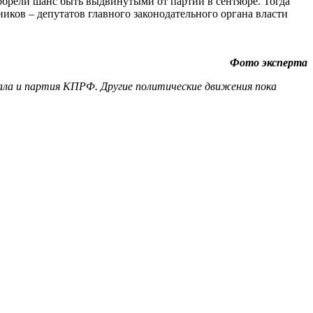
обрели шанс быть выдвинутыми от партии в сентябре. Тогда
иков – депутатов главного законодательного органа власти
Фото эксперта
вала и партия КПРФ. Другие политические движения пока