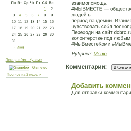
взаимопомощь.
Пн
Вт
Ср
Чт
Пт
Сб
Вс
#МЫВМЕСТЕ — обществен
1
2
людей в
3
4
5
6
7
8
9
период пандемии. Взаим
10
11
12
13
14
15
16
чувствовать себя полно
17
18
19
20
21
22
23
Переходи на сайт dobro.
24
25
26
27
28
29
30
волонтерстве под любым
31
#МыВместеКоми #МыВме
« Июл
Рубрика:
Меню
Погода в Усть-Куломе
Комментарии:
ВКонтакте
Gismeteo
Прогноз на 2 недели
Добавить коммен
Для отправки комментар