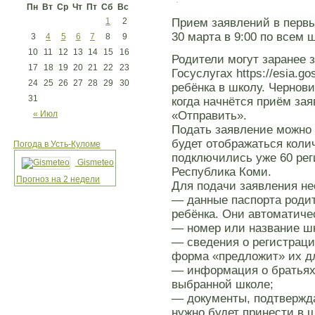
Пн
Вт
Ср
Чт
Пт
Сб
Вс
1
2
Прием заявлений в первы
30 марта в 9:00 по всем 
3
4
5
6
7
8
9
10
11
12
13
14
15
16
Родители могут заранее 
17
18
19
20
21
22
23
Госуслугах https://esia.go
24
25
26
27
28
29
30
ребёнка в школу. Чернови
31
когда начнётся приём зая
« Июл
«Отправить».
Подать заявление можно 
будет отображаться коли
Погода в Усть-Куломе
подключились уже 60 рег
Gismeteo
Республика Коми.
Прогноз на 2 недели
Для подачи заявления н
— данные паспорта родит
ребёнка. Они автоматичес
— номер или название ш
— сведения о регистраци
форма «предложит» их д
— информация о братьях 
выбранной школе;
— документы, подтвержд
нужно будет принести в 