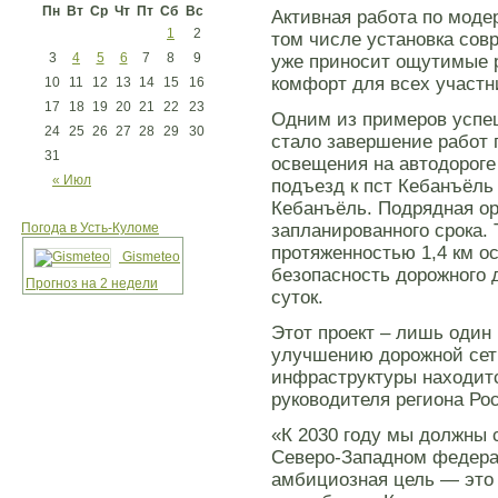
Пн
Вт
Ср
Чт
Пт
Сб
Вс
Активная работа по моде
1
2
том числе установка сов
3
4
5
6
7
8
9
уже приносит ощутимые 
комфорт для всех участн
10
11
12
13
14
15
16
17
18
19
20
21
22
23
Одним из примеров успе
24
25
26
27
28
29
30
стало завершение работ 
31
освещения на автодороге
« Июл
подъезд к пст Кебанъёль 
Кебанъёль. Подрядная о
Погода в Усть-Куломе
запланированного срока.
протяженностью 1,4 км о
Gismeteo
безопасность дорожного 
Прогноз на 2 недели
суток.
Этот проект – лишь один
улучшению дорожной сет
инфраструктуры находит
руководителя региона Ро
«К 2030 году мы должны 
Северо-Западном федерал
амбициозная цель — это