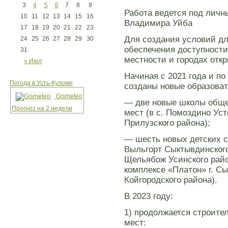
3
4
5
6
7
8
9
Работа ведется под личн
10
11
12
13
14
15
16
Владимира Уйба
17
18
19
20
21
22
23
Для создания условий дл
24
25
26
27
28
29
30
обеспечения доступности
31
местности и городах отк
« Июл
Начиная с 2021 года и п
Погода в Усть-Куломе
созданы новые образоват
Gismeteo
— две новые школы обще
Прогноз на 2 недели
мест (в с. Помоздино Уст
Прилузского района);
— шесть новых детских с
Выльгорт Сыктывдинского
Щельябож Усинского райо
комплексе «Платон» г. Сы
Койгородского района).
В 2023 году:
1) продолжается строите
мест: