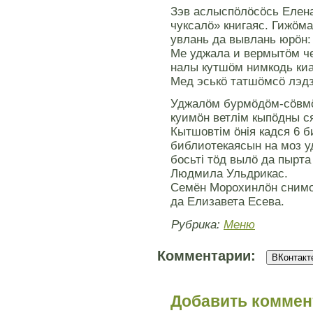
Зэв аслыспöлöсöсь Елен
чуксалö» книгаяс. Гижöма
увлань да вывлань юрöн: 
Ме уджала и вермытöм че
налы кутшöм нимкодь ки
Мед эськö татшöмсö лэд
Уджалöм бурмöдöм-сöвмö
куимöн ветлiм кыпöдны с
Кытшовтiм öнiя кадся 6 б
библиотекаясын на моз у
босьтi тöд вылö да пырта
Людмила Ульдрикас.
Семён Морохинлöн снимо
да Елизавета Есева.
Рубрика:
Меню
Комментарии:
ВКонтакте
Добавить коммен