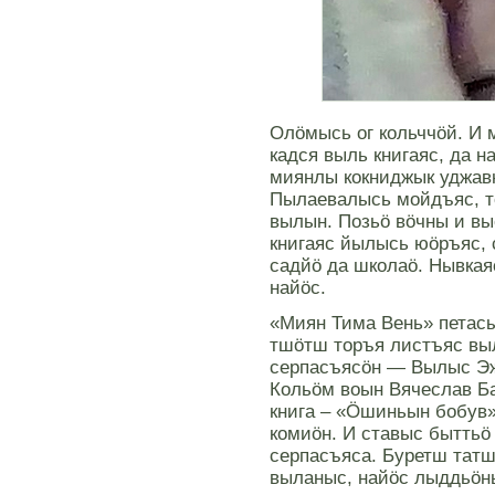
Олöмысь ог кольччöй. И 
кадся выль книгаяс, да 
миянлы кокниджык уджав
Пылаевалысь мойдъяс, т
вылын. Позьö вöчны и вы
книгаяс йылысь юöръяс, 
садйö да школаö. Нывкая
найöс.
«Миян Тима Вень» петас
тшöтш торъя листъяс вы
серпасъясöн — Вылыс Эж
Кольöм воын Вячеслав Ба
книга – «Öшиньын бобув
комиöн. И ставыс быттьö
серпасъяса. Буретш тат
выланыс, найöс лыддьöн