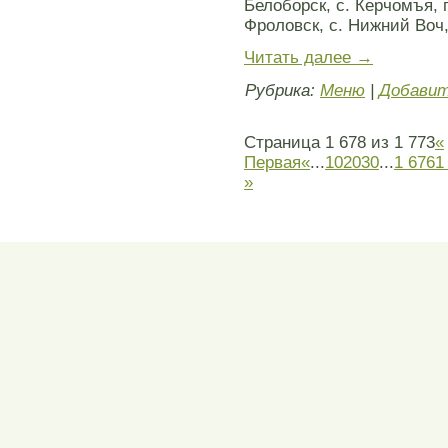
Белоборск, с. Керчомъя, п
Фроловск, с. Нижний Воч,
Читать далее
→
Рубрика:
Меню
|
Добавит
Страница 1 678 из 1 773
«
Первая
«
...
10
20
30
...
1 676
1
»