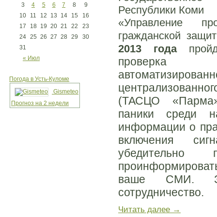
3
4
5
6
7
8
9
Республики Коми
10
11
12
13
14
15
16
«Управление пр
17
18
19
20
21
22
23
гражданской защи
24
25
26
27
28
29
30
2013 года
прой
31
« Июл
проверка 
автоматизи
Погода в Усть-Куломе
централизованн
Gismeteo
(ТАСЦО «Парма»
Прогноз на 2 недели
паники среди на
информации о пра
включения сиг
убедительно п
проинформировать
ваше СМИ. За
сотрудничество.
Читать далее
→