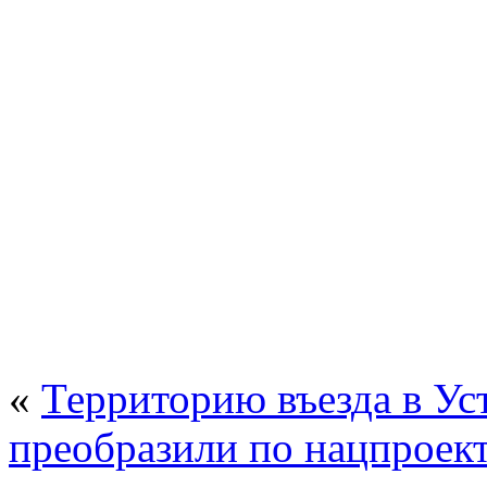
«
Территорию въезда в Ус
преобразили по нацпроек