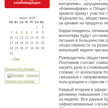
слабовидящих
контролем», запущенному
«Комиинформ» и Обществ
проекте примут участие 
Журналисты, общественн
Август 2026
Пн
Вт
Ср
Чт
Пт
Сб
Вс
за ценами на продукты п
1
2
Корреспонденты телекан
3
4
5
6
7
8
9
волонтеры будут отслежи
10
11
12
13
14
15
16
питания в большинстве р
17
18
19
20
21
22
23
общественности за розни
24
25
26
27
28
29
30
минувшей неделе призвал
31
Руководитель обществен
« Июл
Плотников считает главн
нагреть руки в сложивше
Погода в Усть-Куломе
словам, от волонтеров К
Gismeteo
связанные с неправомерн
Прогноз на 2 недели
пользующиеся спросом т
Каждый вторник в эфире 
динамику повышения сто
за неделю. Все данные б
зафиксированные случаи