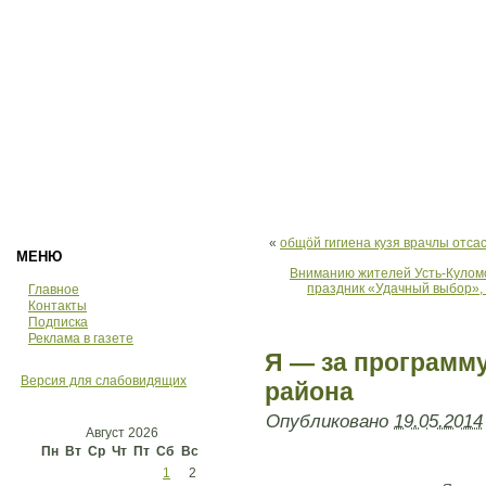
«
общöй гигиена кузя врачлы отса
МЕНЮ
Вниманию жителей Усть-Куломс
праздник «Удачный выбор», 
Главное
Контакты
Подписка
Реклама в газете
Я — за программу
Версия для слабовидящих
района
Опубликовано
19.05.2014
Август 2026
Пн
Вт
Ср
Чт
Пт
Сб
Вс
1
2