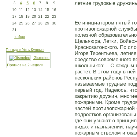
летние трудовые дружин
3
4
5
6
7
8
9
10
11
12
13
14
15
16
17
18
19
20
21
22
23
Её инициатором пятый го
24
25
26
27
28
29
30
противопожарной службы 
31
полезной образовательн
« Июл
Щельяюра, Летки, Войвож
Краснозатонского. По сл
Погода в Усть-Куломе
Игоря Терентьева, летня
Gismeteo
средство современного в
школьников: – С каждым 
Прогноз на 2 недели
растёт. В этом году в не
нескольких районов Респу
называемые трудные подр
первый год. Надеюсь, чт
закрытию дружин, многие
пожарными. Кроме трудов
частей противопожарной
подростков организованы 
где они узнают о принци
видах и назначении, науч
пожарным стволом и ока