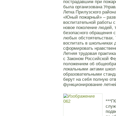
пострадавшим при пожаре
была организована Управ
Летка Прилузского район
«Юный пожарный» – разв
воспитательной работы с
новое поколение людей,
безопасного обращения с
любых обстоятельствах.
воспитать в школьниках 
сформировать нравственн
Летняя трудовая практика
с Законом Российской Ф
положением об общеобра
локальными актами школ
образовательными станд
берут на себя полную от
функционирование летне
***Г
служ
подв