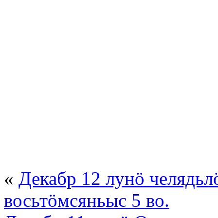
«
Декабр 12 лунö челядьл
восьтöмсяньыс 5 во.