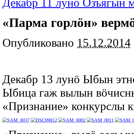
Декабр 11 лунö Озъягын 
«Парма горлöн» верм
Опубликовано
15.12.2014
Декабр 13 лунö Ыбын этн
Ыбица гаж вылын вöчисн
«Признание» конкурслы к