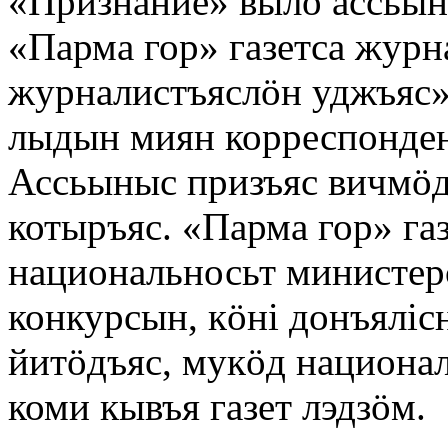
«Признание» вылö ассьын
«Парма гор» газетса журн
журналистъяслöн уджъяс
лыдын миян корреспонде
Ассьыныс призъяс вичмöд
котыръяс. «Парма гор» га
национальносьт министе
конкурсын, кöнi донъялiс
йитöдъяс, мукöд национал
коми кывъя газет лэдзöм.