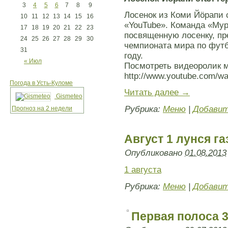
3
4
5
6
7
8
9
Лосенок из Коми Йӧрапи 
10
11
12
13
14
15
16
«YouTube». Команда «Мур
17
18
19
20
21
22
23
посвященную лосенку, п
24
25
26
27
28
29
30
чемпионата мира по футб
31
году.
« Июл
Посмотреть видеоролик 
http://www.youtube.com/w
Погода в Усть-Куломе
Читать далее
→
Gismeteo
Рубрика:
Меню
|
Добавит
Прогноз на 2 недели
Август 1 лунся га
Опубликовано
01.08.2013
1 августа
Рубрика:
Меню
|
Добавит
Первая полоса 