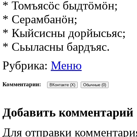
* Томъясöс быдтöмöн;
* Серамбанöн;
* Кыйсисны дорйысьяс;
* Сьыласны бардъяс.
Рубрика:
Меню
Комментарии:
ВКонтакте (
X
)
Обычные (0)
Добавить комментарий
Для отправки комментари