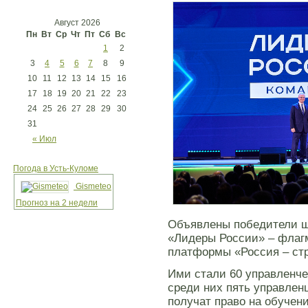
Август 2026
Пн
Вт
Ср
Чт
Пт
Сб
Вс
1
2
3
4
5
6
7
8
9
10
11
12
13
14
15
16
17
18
19
20
21
22
23
24
25
26
27
28
29
30
31
« Июл
Погода в Усть-Куломе
Gismeteo
Прогноз на 2 недели
Объявлены победители ше
«Лидеры России» – флагм
платформы «Россия – ст
Ими стали 60 управленче
среди них пять управлен
получат право на обучен