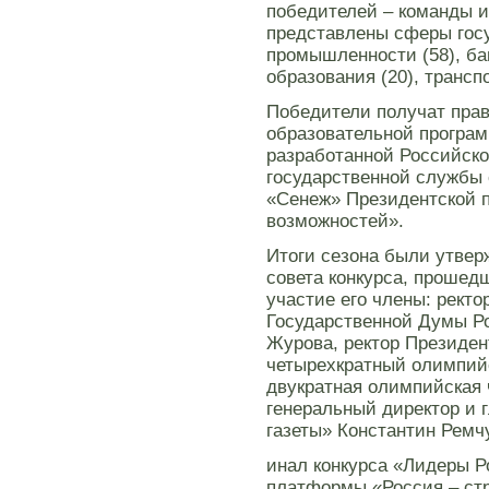
победителей – команды и
представлены сферы госу
промышленности (58), бан
образования (20), трансп
Победители получат прав
образовательной програ
разработанной Российско
государственной службы 
«Сенеж» Президентской 
возможностей».
Итоги сезона были утве
совета конкурса, прошед
участие его члены: рект
Государственной Думы Р
Журова, ректор Президен
четырехкратный олимпий
двукратная олимпийская 
генеральный директор и 
газеты» Константин Ремч
инал конкурса «Лидеры Р
платформы «Россия – стр