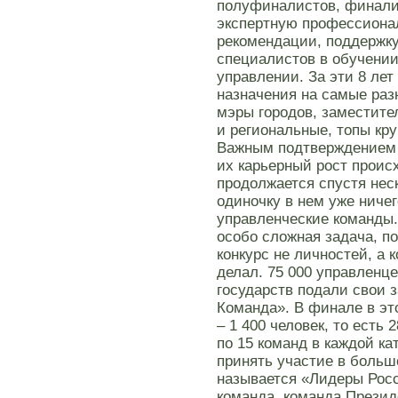
полуфиналистов, финали
экспертную профессиона
рекомендации, поддержк
специалистов в обучени
управлении. За эти 8 лет
назначения на самые раз
мэры городов, заместит
и региональные, топы кр
Важным подтверждением к
их карьерный рост происх
продолжается спустя неск
одиночку в нем уже ниче
управленческие команды.
особо сложная задача, п
конкурс не личностей, а 
делал. 75 000 управленц
государств подали свои з
Команда». В финале в эт
– 1 400 человек, то есть
по 15 команд в каждой ка
принять участие в больш
называется «Лидеры Росс
команда, команда Презид